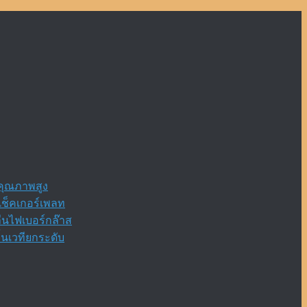
กคุณภาพสูง
เช็คเกอร์เพลท
ื่นไฟเบอร์กล๊าส
้นเวทียกระดับ