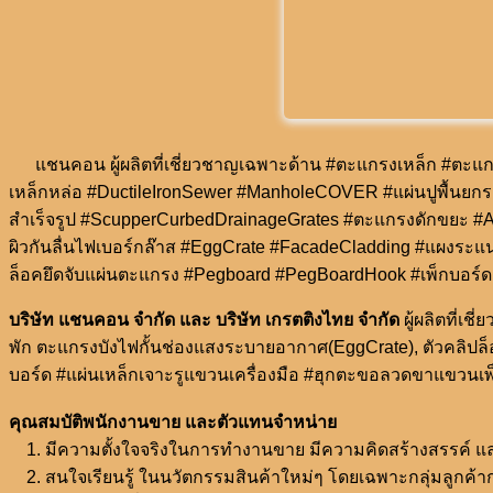
แชนคอน ผู้ผลิตที่เชี่ยวชาญเฉพาะด้าน #ตะแกรงเหล็ก #ตะแก
เหล็กหล่อ #DuctileIronSewer #ManholeCOVER #แผ่นปูพื้นยก
สำเร็จรูป #ScupperCurbedDrainageGrates #ตะแกรงดักขยะ #An
ผิวกันลื่นไฟเบอร์กล๊าส #EggCrate #FacadeCladding #แผงระแ
ล็อคยึดจับแผ่นตะแกรง #Pegboard #PegBoardHook #เพ็กบอร์ด
บริษัท แชนคอน จำกัด และ บริษัท เกรตติงไทย จำกัด
ผู้ผลิตที่
พัก ตะแกรงบังไฟกั้นช่องแสงระบายอากาศ(EggCrate), ตัวคลิปล็
บอร์ด #แผ่นเหล็กเจาะรูแขวนเครื่องมือ #ฮุกตะขอลวดขาแขวนเพ็
คุณสมบัติพนักงานขาย และตัวแทนจำหน่าย
1. มีความตั้งใจจริงในการทำงานขาย มีความคิดสร้างสรรค์ และ
2. สนใจเรียนรู้ ในนวัตกรรมสินค้าใหม่ๆ โดยเฉพาะกลุ่มลูกค้ากล