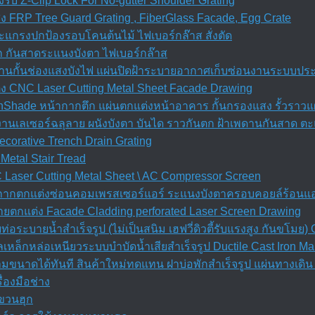
รับ Z-Clip Lock For No-gutter Shoulder Grating
FRP Tree Guard Grating , FiberGlass Facade, Egg Crate
ะแกรงปกป้องรอบโคนต้นไม้ ไฟเบอร์กล๊าส สั่งตัด
ก กันสาดระแนงบังตา ไฟเบอร์กล๊าส
เพดานกั้นช่องแสงบังไฟ แผ่นปิดฝ้าระบายอากาศเก็บซ่อนงานระบบปร
ง CNC Laser Cutting Metal Sheet Facade Drawing
nShade หน้ากากตึก แผ่นตกแต่งหน้าอาคาร กั้นกรองแสง รั้วราวแผ
d งานเลเซอร์ฉลุลาย ผนังบังตา บันได ราวกันตก ฝ้าเพดานกันสาด ต
orative Trench Drain Grating
Metal Stair Tread
Laser Cutting Metal Sheet \ AC Compressor Screen
้ากากตกแต่งซ่อนคอมเพรสเซอร์แอร์ ระแนงบังตาครอบคอยล์ร้อนแอ
ยตกแต่ง Facade Cladding perforated Laser Screen Drawing
อระบายน้ำสำเร็จรูป (ไม่เป็นสนิม เฮฟวี่ดิวตี้รับแรงสูง กันขโม
เหล็กหล่อเหนียวระบบบำบัดน้ำเสียสำเร็จรูป Ductile Cast Iron M
ตามขนาดได้ทันที สินค้าใหม่ทดแทน ฝาบ่อพักสําเร็จรูป แผ่นทางเด
่องมือช่าง
แขวนฮุก