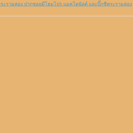
พระรามสอง ปากซอยมีโฮมโปร แมคโดนัลด์ และบิ๊กซีพระรามสอง