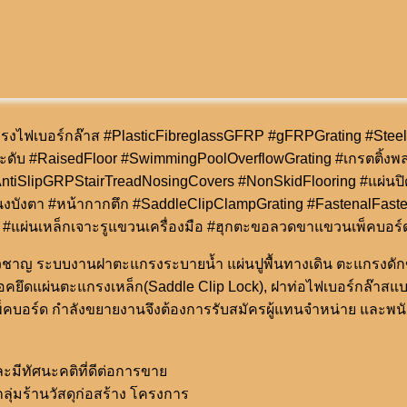
รงไฟเบอร์กล๊าส #PlasticFibreglassGFRP #gFRPGrating #Stee
ระดับ #RaisedFloor #SwimmingPoolOverflowGrating #เกรตติ้ง
tiSlipGRPStairTreadNosingCovers #NonSkidFlooring #แผ่นปิดจ
นงบังตา #หน้ากากตึก #SaddleClipClampGrating #FastenalFaste
 #แผ่นเหล็กเจาะรูแขวนเครื่องมือ #ฮุกตะขอลวดขาแขวนเพ็คบอร์
เชี่ยวชาญ ระบบงานฝาตะแกรงระบายน้ำ แผ่นปูพื้นทางเดิน ตะแกรงดั
อคยึดแผ่นตะแกรงเหล็ก(Saddle Clip Lock), ฝาท่อไฟเบอร์กล๊าสแบ
คบอร์ด กำลังขยายงานจึงต้องการรับสมัครผู้แทนจำหน่าย และพนักงา
มีทัศนะคติที่ดีต่อการขาย
ุ่มร้านวัสดุก่อสร้าง โครงการ