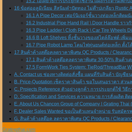
15.2 ไอเดียวิธีการประยุกต์ใช้งาน แผงกระดานเพ็ก
16 ข้อต่ออลูมิเนียม สีสนิมดำปัดทอง ไม่ต๊าปเกลียว Rustic
16.1 A Pipe Decor เฟอร์นิเจอร์ชั้นวางท่อเหล็กติดผน
16.2 Industrial Pipe Hand Rail \ Door Handle ราวก
16.3 Pipe Ladder \ Cloth Rack \ Car Tire Wheels 
16.6 B Loft Shelves หิ้งชั้นวางของสไตล์ล๊อฟต์ เพิ่มแ
16.7 Pipe Robot Lamp โคมไฟหุ่นยนต์ท่อเหล็ก ตั้ง
17 สินค้าค้างสต๊อคลดราคาพิเศษ QC Products / Clearanc
17.1 สินค้าค้างสต๊อคลดราคาพิเศษ 30-50% สินค้าเคล
17.5 FormWork Ties System: TieRod/ThreadBar Wi
A. Contact us ช่องทางติดต่อสั่งซื้อ แผนที่รับสินค้า บัญชี
B. Price-Quotation เช็คราคาสินค้า ขอใบเสนอราคา ส่วน
C. Projects Reference ตัวอย่างลูกค้า การประยุกต์ใช้ วิธีก
D. Specification and Services ความหมาย การสั่งผลิต ต
E. About Us Chancon Group of Company | Grating Thai (
F. Dealer Sales Wanted ขอเป็นตัวแทนจำหน่าย รับสมัค
G. สินค้าค้างสต๊อค ลดราคาพิเศษ QC Products / Clearanc
Gratingthai.com