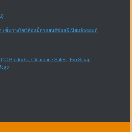
ตู
\ ชั้นวางโชว์ล้อแม็กรถยนต์ซ์อลูมิเนียมอัลลอยด์
 QC Products , Clearance Sales , Frp Scrap
งสูง