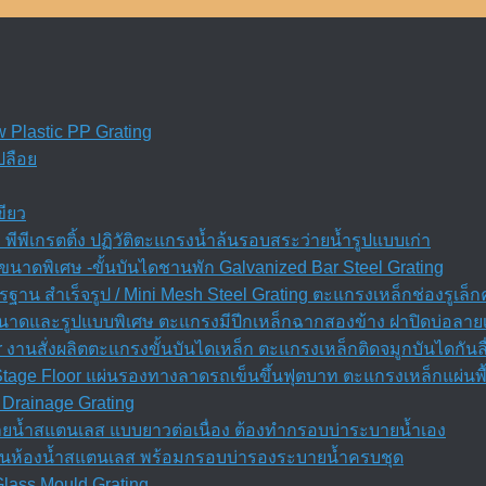
w Plastic PP Grating
ปลือย
ขียว
พีพีเกรตติ้ง ปฏิวัติตะแกรงน้ำล้นรอบสระว่ายน้ำรูปแบบเก่า
นาดพิเศษ -ขั้นบันไดชานพัก Galvanized Bar Steel Grating
ฐาน สำเร็จรูป / Mini Mesh Steel Grating ตะแกรงเหล็กช่องรูเล็
 ขนาดและรูปแบบพิเศษ ตะแกรงมีปีกเหล็กฉากสองข้าง ฝาปิดบ่อลาย
r งานสั่งผลิตตะแกรงขั้นบันไดเหล็ก ตะแกรงเหล็กติดจมูกบันไดกันล
 Stage Floor แผ่นรองทางลาดรถเข็นขึ้นฟุตบาท ตะแกรงเหล็กแผ่นพื
Drainage Grating
ยน้ำสแตนเลส แบบยาวต่อเนื่อง ต้องทำกรอบบ่าระบายน้ำเอง
ลิ่นห้องน้ำสแตนเลส พร้อมกรอบบ่ารองระบายน้ำครบชุด
Glass Mould Grating