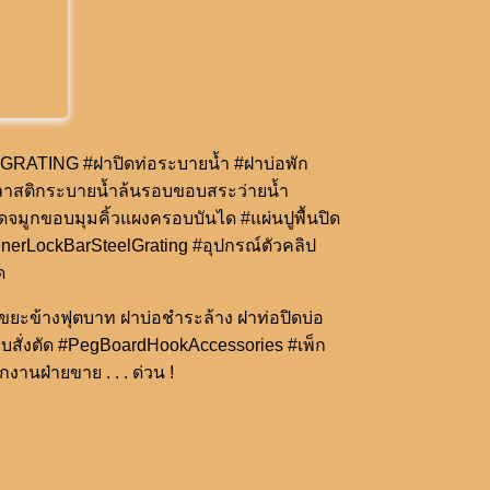
lGRATING #ฝาปิดท่อระบายน้ำ #ฝาบ่อพัก
พลาสติกระบายน้ำล้นรอบขอบสระว่ายน้ำ
มูกขอบมุมคิ้วแผงครอบบันได #แผ่นปูพื้นปิด
nerLockBarSteelGrating #อุปกรณ์ตัวคลิป
ด
กขยะข้างฟุตบาท ฝาบ่อชำระล้าง ฝาท่อปิดบ่อ
บสั่งตัด #PegBoardHookAccessories #เพ็ก
นฝ่ายขาย . . . ด่วน !