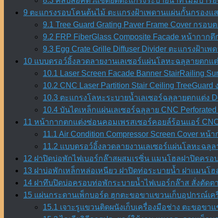
8.3 คลิปล็อคตัวแซดยึดตะแกรงระบายน้ำที่ไม่มีบ่ารอง
9 ตะแกรงรอบโคนต้นไม้ ตะแกรงฝ้าเพดานแผ่นกั้นกรองแสง 
9.1 Tree Guard Grating Paver Frame Cover กรอบต
9.2 FRP FiberGlass Composite Facade หน้ากากตึ
9.3 Egg Crate Grille Diffuser Divider ตะแกรงฝ้า
10 แบบดรอว์อิ้งลวดลายงานเลเซอร์แผ่นโลหะฉลุลายตกแต่
10.1 Laser Screen Facade Banner StairRailing Su
10.2 CNC Laser Partition Stair Ceiling TreeGuar
10.3 ตะแกรงโลหะระบายน้ำเลเซอร์ฉลุลายตกแต่ง Dec
10.4 บันไดเหล็กแผ่นเลเซอร์ฉลุลาย CNC Perforated 
11 หน้ากากตกแต่งซ่อนคอมเพรสเซอร์คอยล์ร้อนแอร์ CNC 
11.1 Air Condition Compressor Screen Cover หน
11.2 แบบดรอว์อิ้งลวดลายงานเลเซอร์แผ่นโลหะฉลุลา
12 ฝาปิดบ่อพักไฟเบอร์กล๊าสผสมเรซิ่น แมนโฮลฝาปิดครอบท่
13 ฝาบ่อพักเหล็กหล่อเหนียว ฝาปิดท่อระบายน้ำ ฝาแมนโฮล
14 ฝาทึบปิดบ่อครอบท่อพักระบายน้ำไฟเบอร์กล๊าส สั่งตัด
15 แผ่นกระดานเพ็กบอร์ด ฮุกตะขอขาแขวนเก็บอุปกรณ์เครื
15.1 เจาะรูแขวนติดผนังเก็บเครื่องมือช่าง ตะขอขา