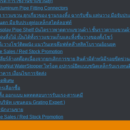
บอร์ด การใช้งานขาแขวนฮุก
 Aluminum Pipe Fitting Connectors
ัง ราวแขวน ฮุกเกี่ยวของ ฐานรองหิ้ง ฉากรับชั้น แท่นวาง มือจับประ
ันตก มือจับประตูท่อเหล็กสไตล์ลอฟท์
Display Pipe Shelf บันไดราวพาดตากแขวนผ้า \ ชั้นราวตากแขวนผ้า 
ผ่นหิ้งไม้ เป็นได้ทั้งราวแขวนเก็บและหิ้งชั้นวางของตั้งโชว์
โต๊ะวางโชว์ติดผนัง แนววินเทจล๊อฟท์คล๊าสสิคโบราณย้อนยุค
e Sales / Red Stock Promotion
ียร์ล้างสต๊อคเนื่องจากยกเลิกการขาย สินค้ามีตำหนิมีรอยขีดข่วน
ngNut WaterStopper ไทร็อด อุปกรณ์ยึดแบบชนิดเหล็กรับแรงทนดึ
ธนาคาร เงื่อนไขการจัดส่ง
ลดพิเศษ
ารเลือกซื้อ
ิดตั้ง ออกแบบ ผลทดสอบการรับแรง-สารเคมี
บริษัท แชนคอน Grating Expert )
รพนักงานขาย
e Sales / Red Stock Promotion