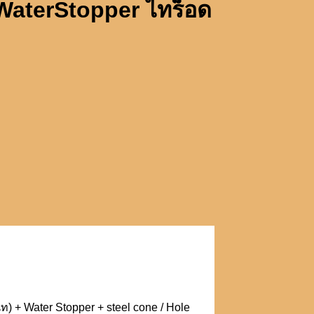
WaterStopper ไทร็อด
 + Water Stopper + steel cone / Hole