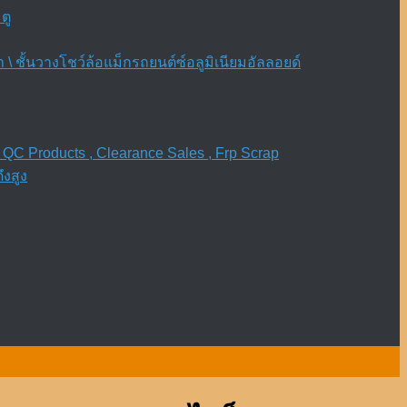
ตู
\ ชั้นวางโชว์ล้อแม็กรถยนต์ซ์อลูมิเนียมอัลลอยด์
 QC Products , Clearance Sales , Frp Scrap
งสูง