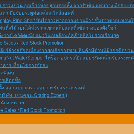
ัง ราวแขวน ฮุกเกี่ยวของ ฐานรองหิ้ง ฉากรับชั้น แท่นวาง มือจับประ
ันตก มือจับประตูท่อเหล็กสไตล์ลอฟท์
Display Pipe Shelf บันไดราวพาดตากแขวนผ้า \ ชั้นราวตากแขวนผ้า 
ผ่นหิ้งไม้ เป็นได้ทั้งราวแขวนเก็บและหิ้งชั้นวางของตั้งโชว์
โต๊ะวางโชว์ติดผนัง แนววินเทจล๊อฟท์คล๊าสสิคโบราณย้อนยุค
e Sales / Red Stock Promotion
ียร์ล้างสต๊อคเนื่องจากยกเลิกการขาย สินค้ามีตำหนิมีรอยขีดข่วน
ngNut WaterStopper ไทร็อด อุปกรณ์ยึดแบบชนิดเหล็กรับแรงทนดึ
ธนาคาร เงื่อนไขการจัดส่ง
ลดพิเศษ
ารเลือกซื้อ
ิดตั้ง ออกแบบ ผลทดสอบการรับแรง-สารเคมี
บริษัท แชนคอน Grating Expert )
รพนักงานขาย
e Sales / Red Stock Promotion