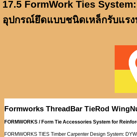
17.5 FormWork Ties System:
อุปกรณ์ยึดแบบชนิดเหล็กรับแรง
Formworks ThreadBar TieRod WingNu
FORMWORKS / Form Tie Accessories System for Reinforce
FORMWORKS TIES Timber Carpenter Design System: DYWIDAG T