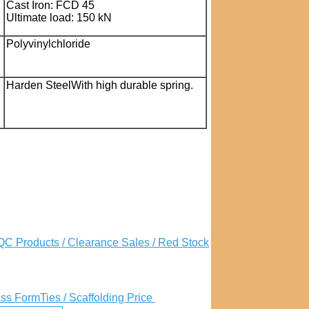
Cast Iron: FCD 45
Ultimate load: 150 kN
Polyvinylchloride
Harden SteelWith high durable spring.
C Products / Clearance Sales / Red Stock
ss FormTies / Scaffolding Price