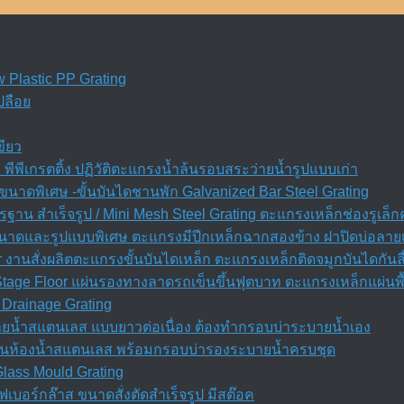
w Plastic PP Grating
ปลือย
ขียว
พีพีเกรตติ้ง ปฏิวัติตะแกรงน้ำล้นรอบสระว่ายน้ำรูปแบบเก่า
นาดพิเศษ -ขั้นบันไดชานพัก Galvanized Bar Steel Grating
ฐาน สำเร็จรูป / Mini Mesh Steel Grating ตะแกรงเหล็กช่องรูเล็
 ขนาดและรูปแบบพิเศษ ตะแกรงมีปีกเหล็กฉากสองข้าง ฝาปิดบ่อลาย
r งานสั่งผลิตตะแกรงขั้นบันไดเหล็ก ตะแกรงเหล็กติดจมูกบันไดกันล
 Stage Floor แผ่นรองทางลาดรถเข็นขึ้นฟุตบาท ตะแกรงเหล็กแผ่นพื
Drainage Grating
ยน้ำสแตนเลส แบบยาวต่อเนื่อง ต้องทำกรอบบ่าระบายน้ำเอง
ลิ่นห้องน้ำสแตนเลส พร้อมกรอบบ่ารองระบายน้ำครบชุด
Glass Mould Grating
บอร์กล๊าส ขนาดสั่งตัดสำเร็จรูป มีสต๊อค