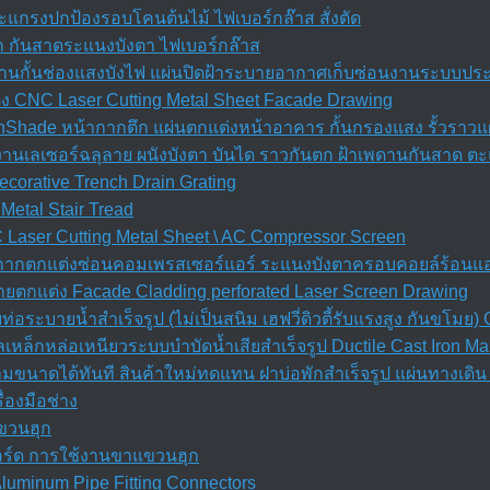
ะแกรงปกป้องรอบโคนต้นไม้ ไฟเบอร์กล๊าส สั่งตัด
ก กันสาดระแนงบังตา ไฟเบอร์กล๊าส
เพดานกั้นช่องแสงบังไฟ แผ่นปิดฝ้าระบายอากาศเก็บซ่อนงานระบบปร
ง CNC Laser Cutting Metal Sheet Facade Drawing
nShade หน้ากากตึก แผ่นตกแต่งหน้าอาคาร กั้นกรองแสง รั้วราวแผ
d งานเลเซอร์ฉลุลาย ผนังบังตา บันได ราวกันตก ฝ้าเพดานกันสาด ต
orative Trench Drain Grating
Metal Stair Tread
Laser Cutting Metal Sheet \ AC Compressor Screen
้ากากตกแต่งซ่อนคอมเพรสเซอร์แอร์ ระแนงบังตาครอบคอยล์ร้อนแอ
ยตกแต่ง Facade Cladding perforated Laser Screen Drawing
อระบายน้ำสำเร็จรูป (ไม่เป็นสนิม เฮฟวี่ดิวตี้รับแรงสูง กันขโม
เหล็กหล่อเหนียวระบบบำบัดน้ำเสียสำเร็จรูป Ductile Cast Iron M
ตามขนาดได้ทันที สินค้าใหม่ทดแทน ฝาบ่อพักสําเร็จรูป แผ่นทางเด
่องมือช่าง
แขวนฮุก
บอร์ด การใช้งานขาแขวนฮุก
 Aluminum Pipe Fitting Connectors