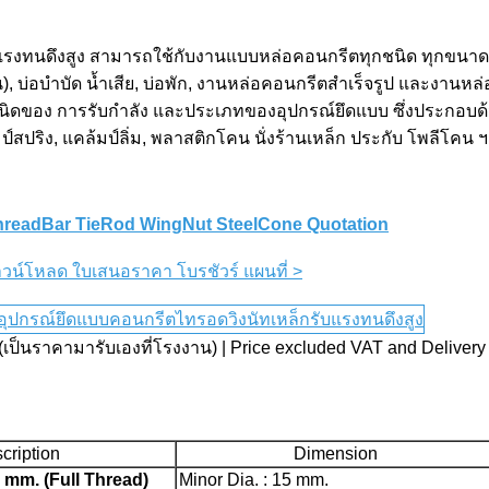
ทนดึงสูง สามารถใช้กับงานแบบหล่อคอนกรีตทุกชนิด ทุกขนาด เช
ิน), บ่อบำบัด น้ำเสีย, บ่อพัก, งานหล่อคอนกรีตสำเร็จรูป และงานหล
ของ การรับกำลัง และประเภทของอุปกรณ์ยึดแบบ ซึ่งประกอบด้วย 
้มป์สปริง, แคล้มป์ลิ่ม, พลาสติกโคน นั่งร้านเหล็ก ประกับ โพลีโคน 
hreadBar TieRod WingNut SteelCone Quotation
น์โหลด ใบเสนอราคา โบรชัวร์ แผนที่ >
ง (เป็นราคามารับเองที่โรงงาน) | Price excluded VAT and Delivery
cription
Dimension
 mm. (Full Thread)
Minor Dia. : 15 mm.