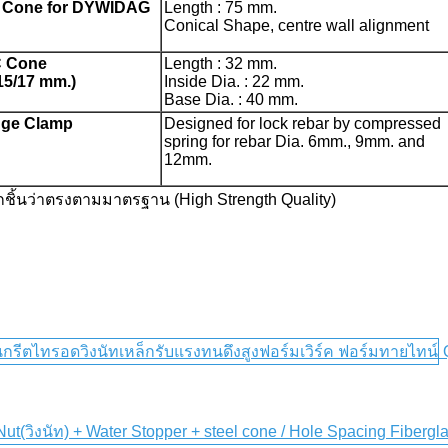
el Cone for DYWIDAG
Length : 75 mm.
Conical Shape, centre wall alignment
C Cone
Length : 32 mm.
15/17 mm.)
Inside Dia. : 22 mm.
Base Dia. : 40 mm.
dge Clamp
Designed for lock rebar by compressed
spring for rebar Dia. 6mm., 9mm. and
12mm.
กชิ้นว่าตรงตามมาตรฐาน (High Strength Quality)
Q
(วิงนัท) + Water Stopper + steel cone / Hole Spacing Fibergla