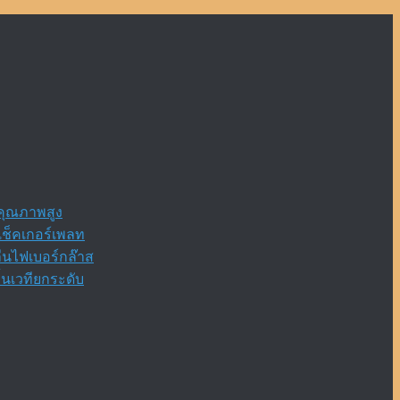
กคุณภาพสูง
เช็คเกอร์เพลท
ื่นไฟเบอร์กล๊าส
้นเวทียกระดับ